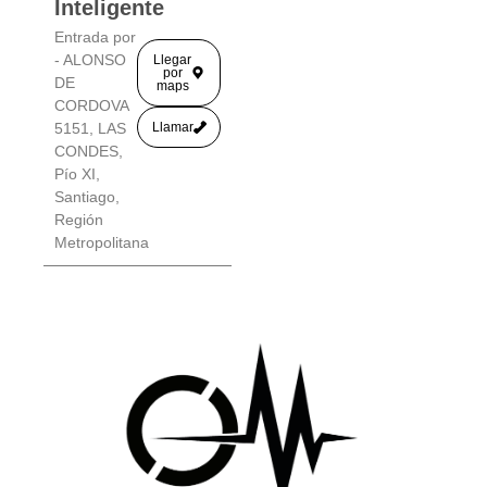
Inteligente
Entrada por
- ALONSO
Llegar
por
DE
maps
CORDOVA
5151, LAS
Llamar
CONDES,
Pío XI,
Santiago,
Región
Metropolitana