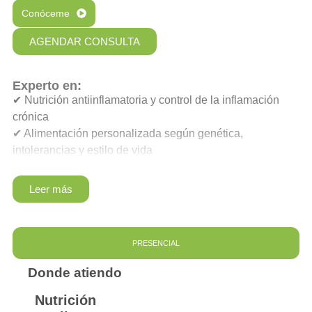
Conóceme
AGENDAR CONSULTA
Experto en:
✔︎ Nutrición antiinflamatoria y control de la inflamación
crónica
✔︎ Alimentación personalizada según genética,
intolerancias y estilo de vida
✔︎ Control de peso y mejora metabólica integral
✔︎ Estrategias nutricionales para bienestar digestivo,
Leer más
hormonal y energético
✔︎ Prevención de enfermedades crónicas a través de la
alimentación inteligente
PRESENCIAL
Donde atiendo
Nutrición