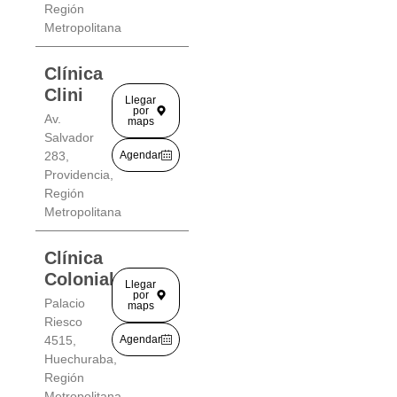
Región
Metropolitana
Clínica
Clini
Llegar
por
Av.
maps
Salvador
283,
Agendar
Providencia,
Región
Metropolitana
Clínica
Colonial
Llegar
por
Palacio
maps
Riesco
4515,
Agendar
Huechuraba,
Región
Metropolitana