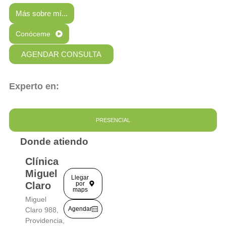
Más sobre mí...
Conóceme
AGENDAR CONSULTA
Experto en:
PRESENCIAL
Donde atiendo
Clínica
Miguel
Llegar
Claro
por
maps
Miguel
Agendar
Claro 988,
Providencia,